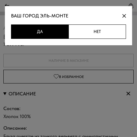
ВАШ ГОРОД
ЭЛЬ-МОНТЕ
Артикул:
311118Г.6_312.3401Y
Скопировать
ДА
НЕТ
Блуза с анималистичным принтом
7 899 РУБ.
НАЛИЧИЕ В МАГАЗИНЕ
В ИЗБРАННОЕ
ОПИСАНИЕ
Состав:
Хлопок 100%
Описание:
Блуза oversize из тонкого вельвета с анималистичным