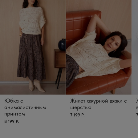
Юбка с
Жилет ажурной вязки с
анималистичным
шерстью
принтом
7 199 Р.
7
8 199 Р.