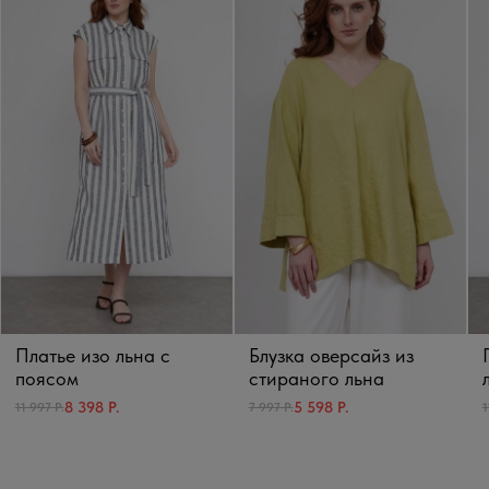
Платье изо льна с
Блузка оверсайз из
поясом
стираного льна
8 398 Р.
5 598 Р.
11 997 Р.
7 997 Р.
1