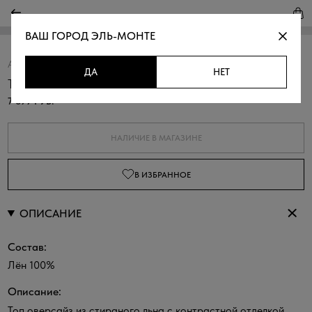
ВАШ ГОРОД
ЭЛЬ-МОНТЕ
Артикул:
318790.37312.7307N
Скопировать
ДА
НЕТ
Топ из стираного льна
7 699 РУБ.
НАЛИЧИЕ В МАГАЗИНЕ
В ИЗБРАННОЕ
ОПИСАНИЕ
Состав:
Лён 100%
Описание:
Топ оверсайз из стираного льна с контрастной отделкой.