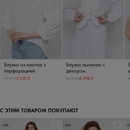
Блузка из хлопка с
Блузка льняная с
перфорацией
декором
2 720 Р.
8 398 Р.
6 799 Р.
11 997 Р.
6
С ЭТИМ ТОВАРОМ ПОКУПАЮТ
-30%
-30%
-3