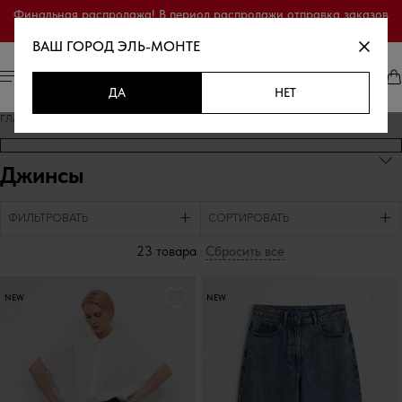
Финальная распродажа! В период распродажи отправка заказов
осуществляется только по полной предоплате.
ВАШ ГОРОД
ЭЛЬ-МОНТЕ
ДА
НЕТ
ГЛАВНАЯ
/
КАТАЛОГ ТОВАРОВ
/
ДЖИНСЫ
Джинсы
ФИЛЬТРОВАТЬ
СОРТИРОВАТЬ
23 товара
Сбросить все
NEW
NEW