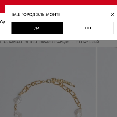
Финальная распродаж
ВАШ ГОРОД
ЭЛЬ-МОНТЕ
Одежда
Новинки
Распродажа
ДА
НЕТ
ГЛАВНАЯ
/
КАТАЛОГ ТОВАРОВ
/
АКСЕССУАРЫ
/
КОЛЬЕ РЕГАТА2 БЕЛЫЙ