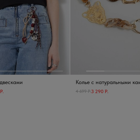
одвесками
Колье с натуральными к
Р.
3 290 Р.
4 699 Р.