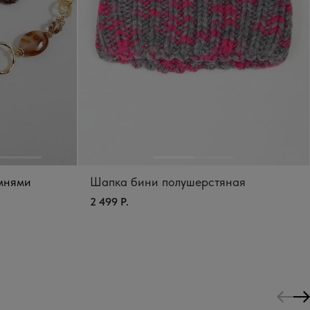
амнями
Шапка бини полушерстяная
2 499 Р.