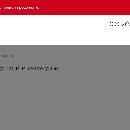
о полной предоплате.
копировать
кушкой и жемчугом
й