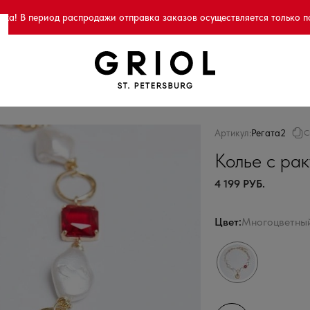
а! В период распродажи отправка заказов осуществляется только п
Артикул:
Регата2
С
Колье с ра
4 199 РУБ.
Цвет:
Многоцветны