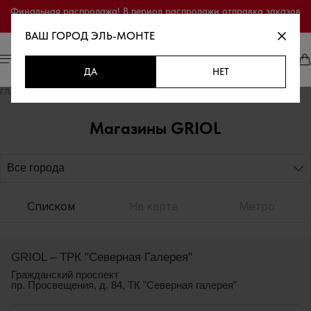
Финальная распродажа! В период распродажи отправка заказов
осуществляется только по полной предоплате.
ВАШ ГОРОД
ЭЛЬ-МОНТЕ
ДА
НЕТ
ГЛАВНАЯ
/
МАГАЗИНЫ
Магазины GRIOL
Все города
Списком
На карте
Метро
GRIOL – ТРК "Cеверная Галерея"
Гражданский проспект
пр. Просвещения, д. 84, ТК "Северная галерея"