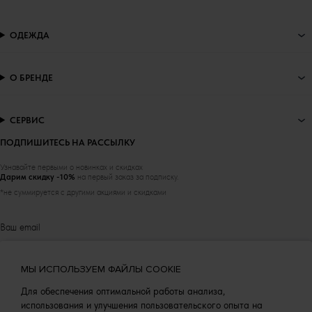
ОДЕЖДА
О БРЕНДЕ
СЕРВИС
ПОДПИШИТЕСЬ НА РАССЫЛКУ
Узнавайте первыми о новинках и скидках
Дарим скидку -10%
на первый заказ за подписку.
*не суммируется с другими акциями и скидками
Соглашаюсь на обработку
персональных данных
МЫ ИСПОЛЬЗУЕМ ФАЙЛЫ COOKIE
Для обеспечения оптимальной работы анализа,
ПОДПИСАТЬСЯ
использования и улучшения пользовательского опыта на