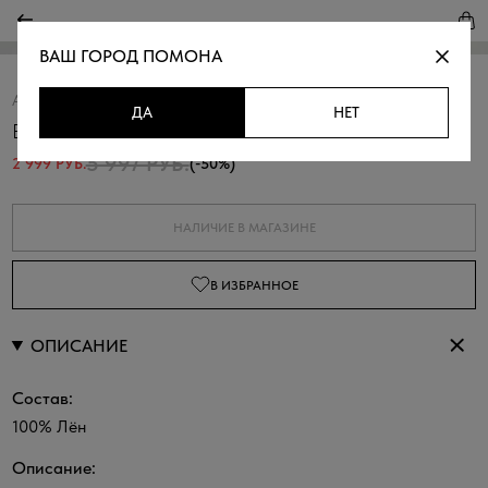
ВАШ ГОРОД
ПОМОНА
Артикул:
318629.11312.0200N
Скопировать
ДА
НЕТ
Блузка изо льна в морском стиле
5 997 РУБ.
2 999 РУБ.
(-50%)
НАЛИЧИЕ В МАГАЗИНЕ
В ИЗБРАННОЕ
ОПИСАНИЕ
Состав:
100% Лён
Описание: