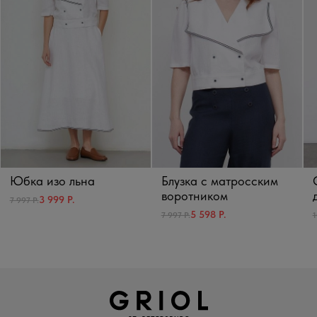
Юбка изо льна
Блузка с матросским
воротником
3 999 Р.
7 997 Р.
5 598 Р.
7 997 Р.
1