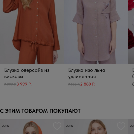
Блузка оверсайз из
Блузка изо льна
вискозы
удлиненная
8
3 999 Р.
2 880 Р.
7 997 Р.
7 199 Р.
С ЭТИМ ТОВАРОМ ПОКУПАЮТ
-50%
-50%
-5