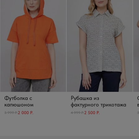
Футболка с
Рубашка из
капюшоном
фактурного трикотажа
2 000 Р.
2 500 Р.
3 999 Р.
4 999 Р.
3