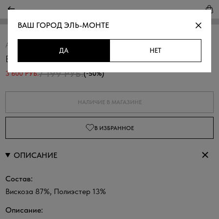
ВАШ ГОРОД
ЭЛЬ-МОНТЕ
Артикул:
320269.09312.0400N
Скопировать
ДА
НЕТ
Брюки карго из фактурной вискозы
7 199 РУБ.
3 600 РУБ.
(-50%)
НАЛИЧИЕ В МАГАЗИНЕ
В ИЗБРАННОЕ
ОПИСАНИЕ
Состав:
Вискоза 87%, Полиэстер 13%
Описание: