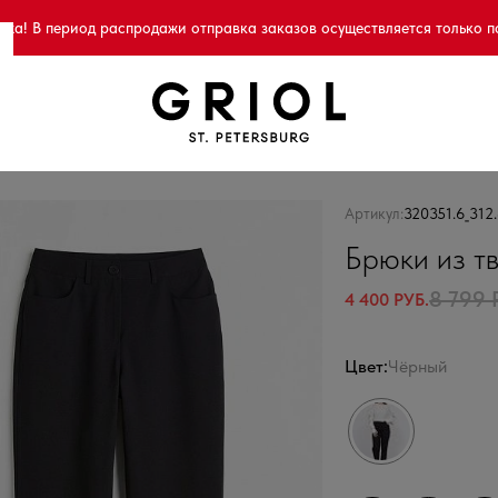
а! В период распродажи отправка заказов осуществляется только п
Артикул:
320351.6_312
Брюки из т
8 799 
4 400 РУБ.
Цвет:
Чёрный