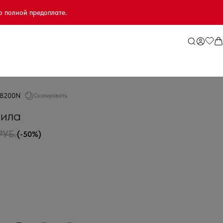
о полной предоплате.
.8200N
Скопировать
вила
РУБ.
(-50%)