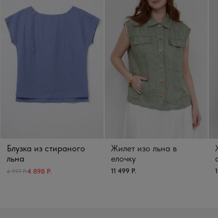
Блузка из стираного
Жилет изо льна в
льна
елочку
11 499 Р.
1
4 898 Р.
6 997 Р.