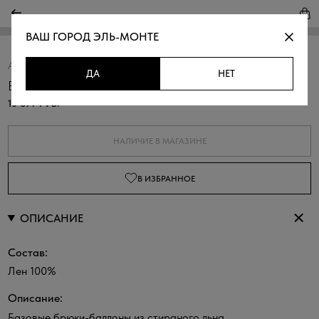
ВАШ ГОРОД
ЭЛЬ-МОНТЕ
Артикул:
328993.37312.8000N
Скопировать
ДА
НЕТ
Брюки-баллоны льняные
10 699 РУБ.
НАЛИЧИЕ В МАГАЗИНЕ
В ИЗБРАННОЕ
ОПИСАНИЕ
Состав:
Лен 100%
Описание:
Базовые брюки-баллоны из стираного льна.