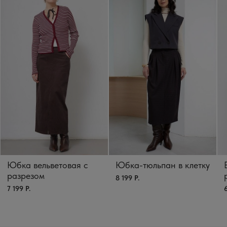
Юбка вельветовая с
Юбка-тюльпан в клетку
разрезом
8 199 Р.
7 199 Р.
6