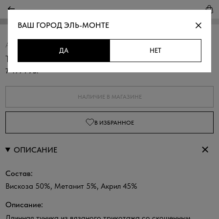
ВАШ ГОРОД
ЭЛЬ-МОНТЕ
Артикул:
310540уд.33303.8200L
Скопировать
ДА
НЕТ
Туника трикотажная с разрезом
7 499 РУБ.
НАЛИЧИЕ В МАГАЗИНЕ
В ИЗБРАННОЕ
ОПИСАНИЕ
Состав:
Вискоза 50%, Метанит 5%, Акрил 45%
Описание:
Длинная туника из вязаного трикотажа со скошенным