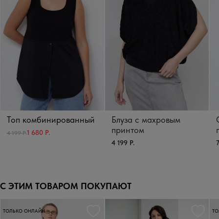
Топ комбинированный
Блуза с махровым
принтом
1 680 Р.
4 199 Р.
4 199 Р.
7
С ЭТИМ ТОВАРОМ ПОКУПАЮТ
ТОЛЬКО ОНЛАЙН
ТО