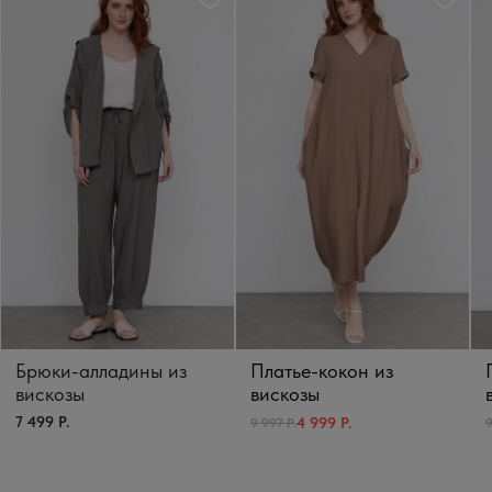
Брюки-алладины из
Платье-кокон из
вискозы
вискозы
7 499 Р.
4 999 Р.
9 997 Р.
9