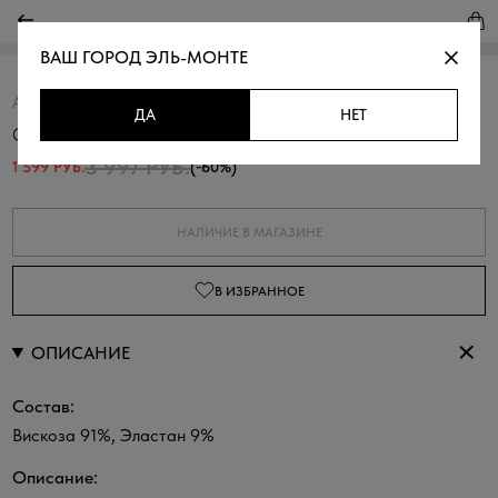
ВАШ ГОРОД
ЭЛЬ-МОНТЕ
Артикул:
311044.6_313.0600N
Скопировать
ДА
НЕТ
Футболка базовая в рубчик
3 997 РУБ.
1 599 РУБ.
(-60%)
НАЛИЧИЕ В МАГАЗИНЕ
В ИЗБРАННОЕ
ОПИСАНИЕ
Состав:
Вискоза 91%, Эластан 9%
Описание: