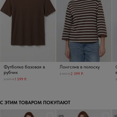
Футболка базовая в
Лонгслив в полоску
рубчик
2 399 Р.
5 997 Р.
1 599 Р.
3 997 Р.
3
С ЭТИМ ТОВАРОМ ПОКУПАЮТ
-50%
-5