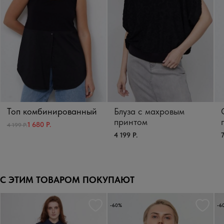
Топ комбинированный
Блуза с махровым
принтом
1 680 Р.
4 199 Р.
4 199 Р.
7
С ЭТИМ ТОВАРОМ ПОКУПАЮТ
-60%
-6