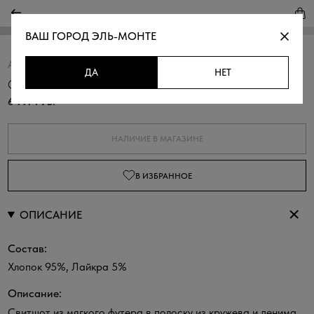
ВАШ ГОРОД
ЭЛЬ-МОНТЕ
Артикул:
311138.03313.8285Y
Скопировать
ДА
НЕТ
Свитшот со вставками из кружева
6 997 РУБ.
НАЛИЧИЕ В МАГАЗИНЕ
В ИЗБРАННОЕ
ОПИСАНИЕ
Состав:
Хлопок 95%, Лайкра 5%
Описание:
Свитшот из мягкого футера в полоску из кружева и денима.