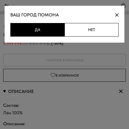
ВАШ ГОРОД
ПОМОНА
Артикул:
438325.11312.9600N
Скопировать
ДА
НЕТ
Комбинезон изо льна с поясом
11 997 РУБ.
5 999 РУБ.
(-50%)
НАЛИЧИЕ В МАГАЗИНЕ
В ИЗБРАННОЕ
ОПИСАНИЕ
Состав:
Лён 100%
Описание: