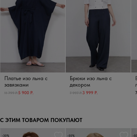
Платье изо льна с
Брюки изо льна с
завязками
декором
7
5 900 Р.
3 999 Р.
11 799 Р.
7 997 Р.
С ЭТИМ ТОВАРОМ ПОКУПАЮТ
-30%
-50%
-5