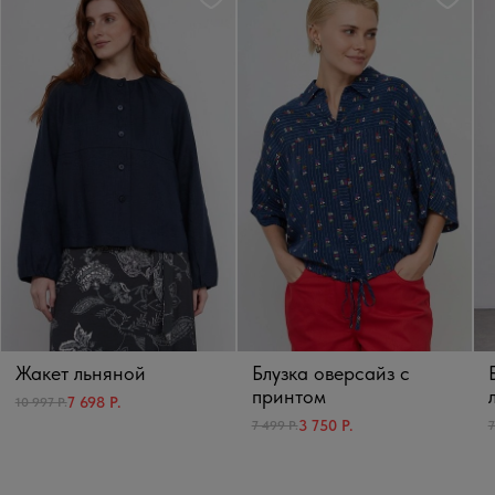
Жакет льняной
Блузка оверсайз с
принтом
7 698 Р.
10 997 Р.
3 750 Р.
7 499 Р.
7