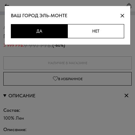
ВАШ ГОРОД
ЭЛЬ-МОНТЕ
Артикул:
368537.11312.8200N
Скопировать
ДА
НЕТ
Платье с контрастными отстрочками
9 997 РУБ.
3 999 РУБ.
(-60%)
НАЛИЧИЕ В МАГАЗИНЕ
В ИЗБРАННОЕ
ОПИСАНИЕ
Состав:
100% Лен
Описание: