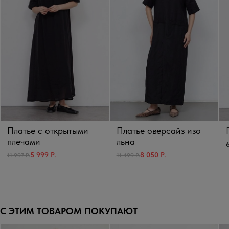
Платье с открытыми
Платье оверсайз изо
плечами
льна
6
5 999 Р.
8 050 Р.
11 997 Р.
11 499 Р.
С ЭТИМ ТОВАРОМ ПОКУПАЮТ