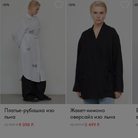
-30%
-50%
-5
Платье-рубашка изо
Жакет-кимоно
льна
оверсайз изо льна
9 098 Р.
5 499 Р.
12 997 Р.
10 997 Р.
5