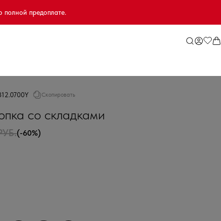
о полной предоплате.
312.0700Y
Скопировать
опка со складками
РУБ.
(-60%)