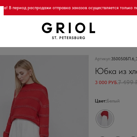
а! В период распродажи отправка заказов осуществляется только п
Артикул:
350050БП.6_
Юбка из хл
7 499 
3 000 РУБ.
Цвет:
Белый