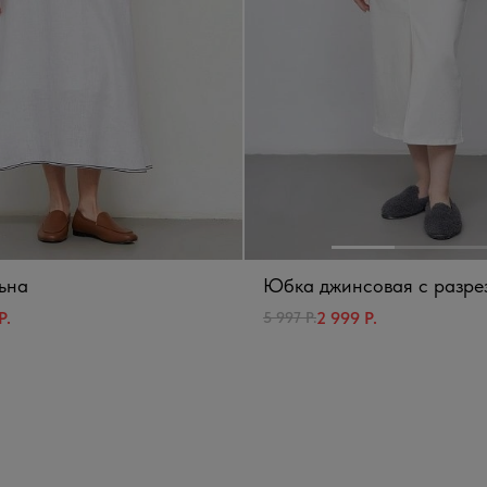
ьна
Юбка джинсовая с разре
Р.
2 999 Р.
5 997 Р.