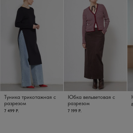
Туника трикотажная с
Юбка вельветовая с
разрезом
разрезом
8
7 499 Р.
7 199 Р.