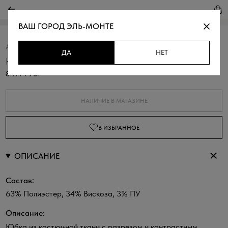
ВАШ ГОРОД
ЭЛЬ-МОНТЕ
Артикул:
354529А.11312.8200N
Скопировать
ДА
НЕТ
Юбка с акцентным поясом
8 199 РУБ.
НАЛИЧИЕ В МАГАЗИНЕ
В ИЗБРАННОЕ
ОПИСАНИЕ
Состав:
63% Полиэстер, 34% Вискоза, 3% ПУ
Описание:
Юбка из костюмной ткани с разрезом и контрастным