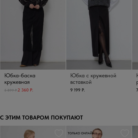
Юбка-баска
Юбка с кружевной
кружевная
вставкой
9 199 Р.
7
2 360 Р.
5 899 Р.
С ЭТИМ ТОВАРОМ ПОКУПАЮТ
ТОЛЬКО ОНЛАЙН