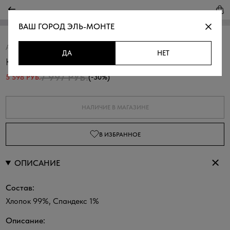
ВАШ ГОРОД
ЭЛЬ-МОНТЕ
Артикул:
370234.26304.7300M
Скопировать
ДА
НЕТ
Куртка джинсовая со стразами
7 997 РУБ.
5 598 РУБ.
(-30%)
НАЛИЧИЕ В МАГАЗИНЕ
В ИЗБРАННОЕ
ОПИСАНИЕ
Состав:
Хлопок 99%, Спандекс 1%
Описание: