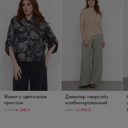
Жакет с цветочным
Джемпер оверсайз
принтом
комбинированный
7
6 298 Р.
2 999 Р.
8 997 Р.
5 997 Р.