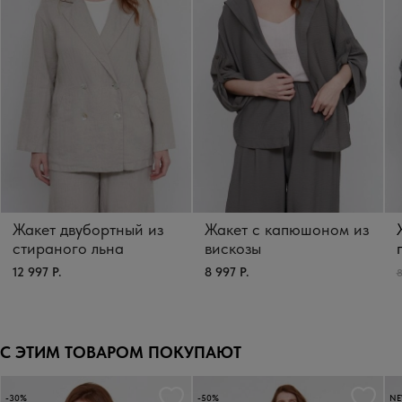
Жакет двубортный из
Жакет с капюшоном из
стираного льна
вискозы
12 997 Р.
8 997 Р.
8
С ЭТИМ ТОВАРОМ ПОКУПАЮТ
-30%
-50%
N