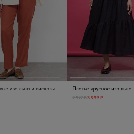
вые изо льна и вискозы
Платье ярусное изо льна
3 999 Р.
9 997 Р.