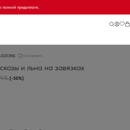
о полной предоплате.
2.0203NS
Скопировать
скозы и льна на завязках
РУБ.
(-50%)