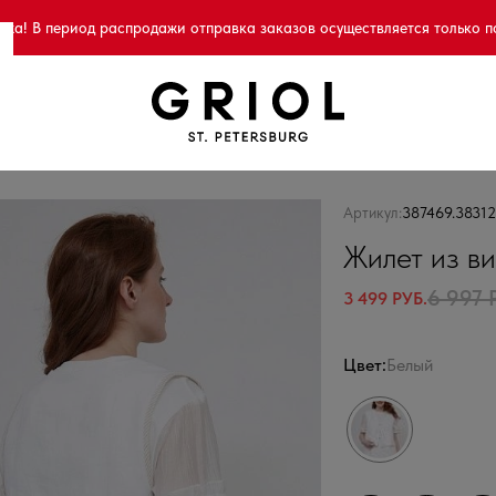
а! В период распродажи отправка заказов осуществляется только п
Артикул:
387469.3831
Жилет из ви
6 997 
3 499 РУБ.
Цвет:
Белый