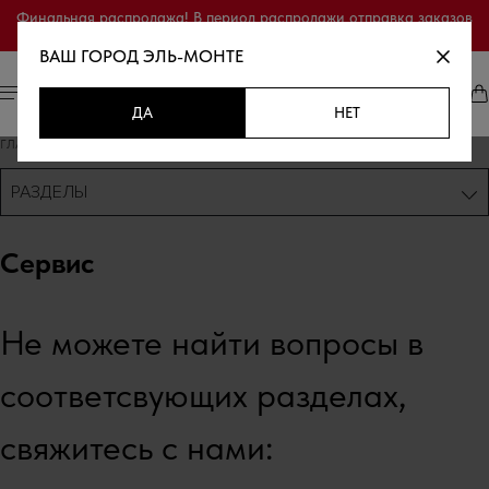
Финальная распродажа! В период распродажи отправка заказов
осуществляется только по полной предоплате.
ВАШ ГОРОД
ЭЛЬ-МОНТЕ
ДА
НЕТ
ГЛАВНАЯ
/
СЕРВИС
РАЗДЕЛЫ
Сервис
Не можете найти вопросы в
соответсвующих разделах,
свяжитесь с нами: