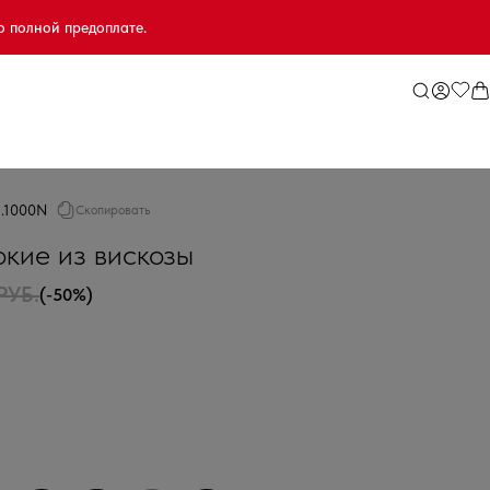
о полной предоплате.
2.1000N
Скопировать
кие из вискозы
РУБ.
(-50%)