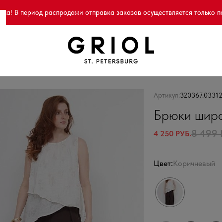
а! В период распродажи отправка заказов осуществляется только п
Артикул:
320367.0331
Брюки широ
8 499 
4 250 РУБ.
Цвет:
Коричневый