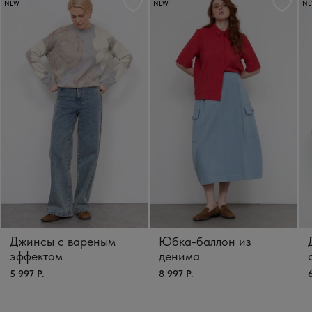
NEW
NEW
N
Джинсы с вареным
Юбка-баллон из
эффектом
денима
5 997 Р.
8 997 Р.
6