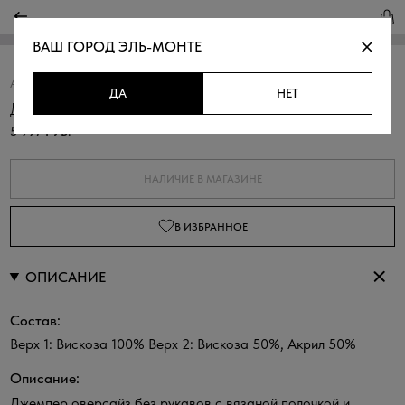
ВАШ ГОРОД
ЭЛЬ-МОНТЕ
Артикул:
310421.33312.0700N
Скопировать
ДА
НЕТ
Джемпер оверсайз комбинированный
5 997 РУБ.
НАЛИЧИЕ В МАГАЗИНЕ
В ИЗБРАННОЕ
ОПИСАНИЕ
Состав:
Верх 1: Вискоза 100% Верх 2: Вискоза 50%, Акрил 50%
Описание:
Джемпер оверсайз без рукавов с вязаной полочкой и