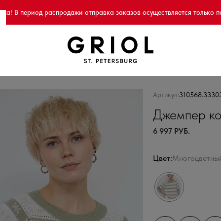
а! В период распродажи отправка заказов осуществляется только п
Артикул:
310568.3330
Джемпер ко
6 997 РУБ.
Цвет:
Многоцветны