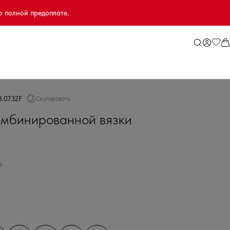
о полной предоплате.
3.0732F
Скопировать
мбинированной вязки
й