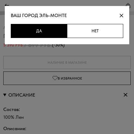
ВАШ ГОРОД
ЭЛЬ-МОНТЕ
Артикул:
317221.11312.9600N
Скопировать
ДА
НЕТ
Платье-рубашка изо льна
7 699 РУБ.
5 390 РУБ.
(-30%)
НАЛИЧИЕ В МАГАЗИНЕ
В ИЗБРАННОЕ
ОПИСАНИЕ
Состав:
100% Лен
Описание: