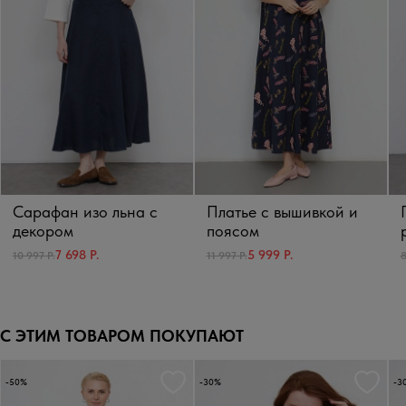
Сарафан изо льна с
Платье с вышивкой и
декором
поясом
7 698 Р.
5 999 Р.
10 997 Р.
11 997 Р.
8
С ЭТИМ ТОВАРОМ ПОКУПАЮТ
-50%
-30%
-3