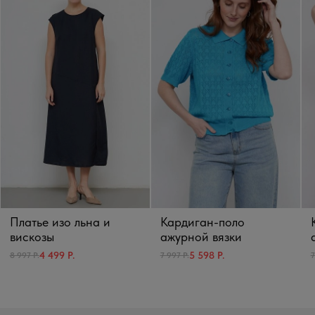
Платье изо льна и
Кардиган-поло
вискозы
ажурной вязки
4 499 Р.
5 598 Р.
8 997 Р.
7 997 Р.
7