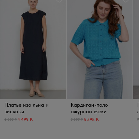
Платье изо льна и
Кардиган-поло
вискозы
ажурной вязки
4 499 Р.
5 598 Р.
8 997 Р.
7 997 Р.
7