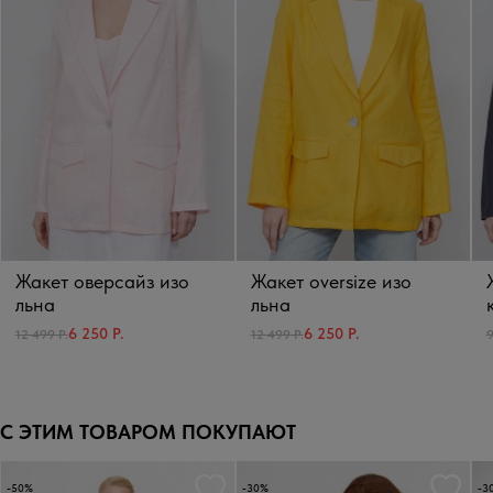
Жакет оверсайз изо
Жакет oversize изо
льна
льна
6 250 Р.
6 250 Р.
12 499 Р.
12 499 Р.
9
С ЭТИМ ТОВАРОМ ПОКУПАЮТ
-50%
-30%
-3