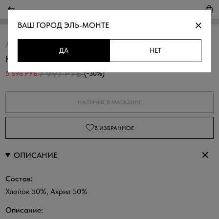
ВАШ ГОРОД
ЭЛЬ-МОНТЕ
Артикул:
370252.33303.6600N
Скопировать
ДА
НЕТ
Кардиган-поло ажурной вязки
7 997 РУБ.
5 598 РУБ.
(-30%)
НАЛИЧИЕ В МАГАЗИНЕ
В ИЗБРАННОЕ
ОПИСАНИЕ
Состав:
Хлопок 50%, Акрил 50%
Описание: