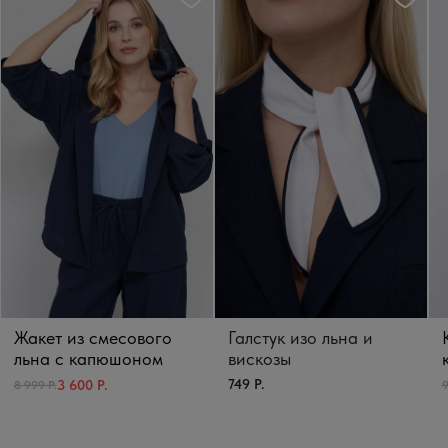
Жакет из смесового
Галстук изо льна и
льна с капюшоном
вискозы
749 Р.
3 600 Р.
8 999 Р.
9