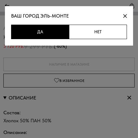
ВАШ ГОРОД
ЭЛЬ-МОНТЕ
Артикул:
370232.05303.0200N
Скопировать
ДА
НЕТ
Кардиган ажурный с капюшоном
9 299 РУБ.
3 720 РУБ.
(-60%)
НАЛИЧИЕ В МАГАЗИНЕ
В ИЗБРАННОЕ
ОПИСАНИЕ
Состав:
Хлопок 50% ПАН 50%
Описание: