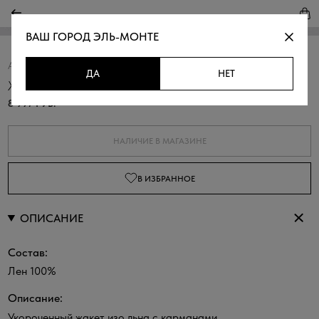
ВАШ ГОРОД
ЭЛЬ-МОНТЕ
Артикул:
379032.38312.0200N
Скопировать
ДА
НЕТ
Жакет изо льна с карманами
8 997 РУБ.
НАЛИЧИЕ В МАГАЗИНЕ
В ИЗБРАННОЕ
ОПИСАНИЕ
Состав:
Лен 100%
Описание:
Укороченный жакет изо льна с карманами.