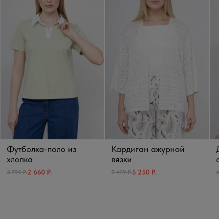
Футболка-поло из
Кардиган ажурной
хлопка
вязки
2 660 Р.
5 250 Р.
3 799 Р.
7 499 Р.
6