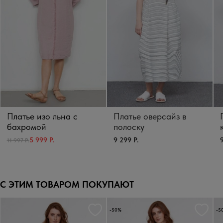
Платье изо льна с
Платье оверсайз в
бахромой
полоску
9 299 Р.
9
5 999 Р.
11 997 Р.
С ЭТИМ ТОВАРОМ ПОКУПАЮТ
-50%
-5