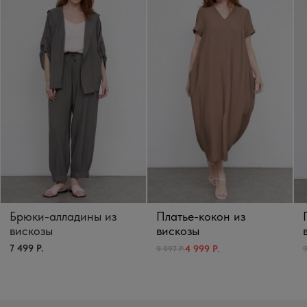
Брюки-алладины из
Платье-кокон из
вискозы
вискозы
7 499 Р.
4 999 Р.
9 997 Р.
9