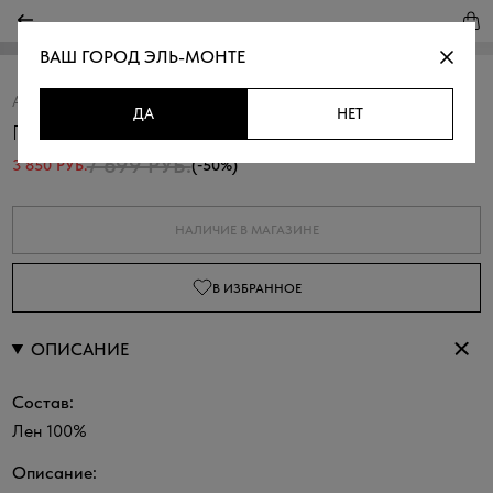
ВАШ ГОРОД
ЭЛЬ-МОНТЕ
Артикул:
317221.11312.6598M
Скопировать
ДА
НЕТ
Платье-рубашка изо льна
7 699 РУБ.
3 850 РУБ.
(-50%)
НАЛИЧИЕ В МАГАЗИНЕ
В ИЗБРАННОЕ
ОПИСАНИЕ
Состав:
Лен 100%
Описание: