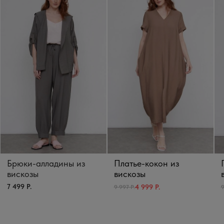
Брюки-алладины из
Платье-кокон из
вискозы
вискозы
7 499 Р.
4 999 Р.
9 997 Р.
9