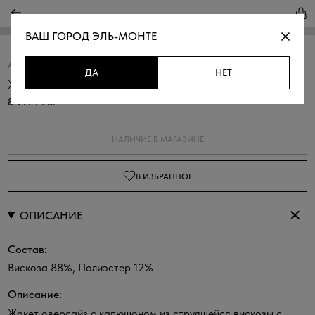
ВАШ ГОРОД
ЭЛЬ-МОНТЕ
Артикул:
370179.09312.7700N
Скопировать
ДА
НЕТ
Жакет с капюшоном из вискозы
8 997 РУБ.
НАЛИЧИЕ В МАГАЗИНЕ
В ИЗБРАННОЕ
ОПИСАНИЕ
Состав:
Вискоза 88%, Полиэстер 12%
Описание:
Жакет оверсайз с капюшоном из струящейся вискозы с