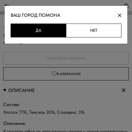
ВАШ ГОРОД
ПОМОНА
Артикул:
350053Ю.6_312.0201F
Скопировать
ДА
НЕТ
Юбка мини с принтом
4 997 РУБ.
НАЛИЧИЕ В МАГАЗИНЕ
В ИЗБРАННОЕ
ОПИСАНИЕ
Состав:
Хлопок 71%, Тенсель 26%, Спандекс 3%
Описание:
Короткая юбка из эластичного хлопка с ярким контрастным