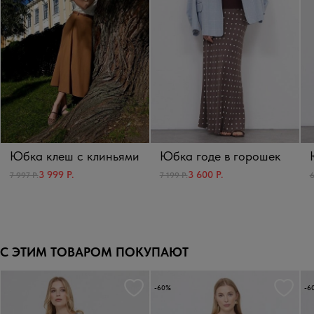
Юбка клеш с клиньями
Юбка годе в горошек
3 999 Р.
3 600 Р.
7 997 Р.
7 199 Р.
6
С ЭТИМ ТОВАРОМ ПОКУПАЮТ
-60%
-6