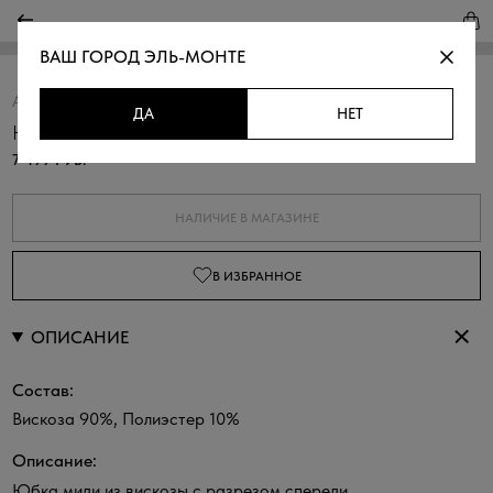
ВАШ ГОРОД
ЭЛЬ-МОНТЕ
Артикул:
350068.6_312.1100N
Скопировать
ДА
НЕТ
Юбка из вискозы с разрезом
7 499 РУБ.
НАЛИЧИЕ В МАГАЗИНЕ
В ИЗБРАННОЕ
ОПИСАНИЕ
Состав:
Вискоза 90%, Полиэстер 10%
Описание:
Юбка миди из вискозы с разрезом спереди.