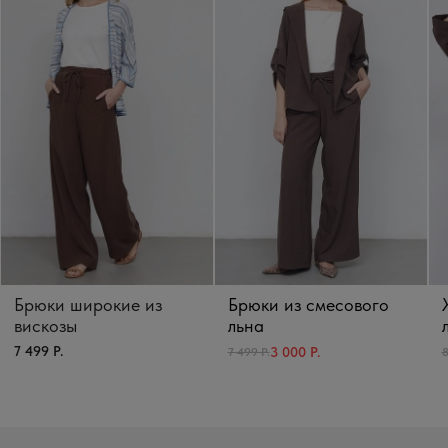
Брюки широкие из
Брюки из смесового
вискозы
льна
7 499 Р.
3 000 Р.
7 499 Р.
8