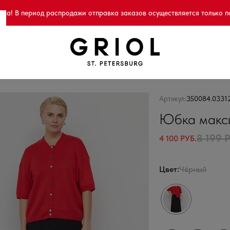
а! В период распродажи отправка заказов осуществляется только п
Артикул:
350084.0331
Юбка макси
8 199 
4 100 РУБ.
Цвет:
Чёрный