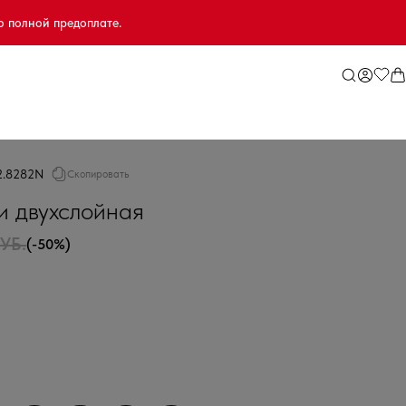
о полной предоплате.
2.8282N
Скопировать
 двухслойная
РУБ.
(-50%)