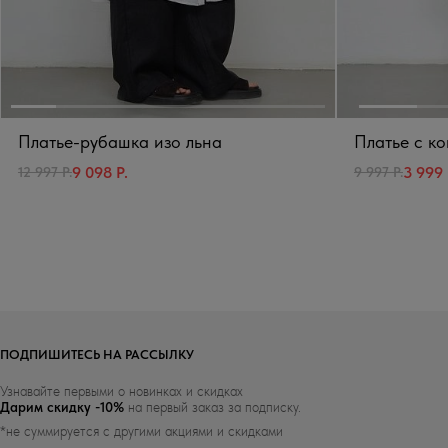
Платье-рубашка изо льна
Платье с к
9 098 Р.
3 999 
12 997 Р.
9 997 Р.
ПОДПИШИТЕСЬ НА РАССЫЛКУ
Узнавайте первыми о новинках и скидках
Дарим скидку -10%
на первый заказ за подписку.
*не суммируется с другими акциями и скидками