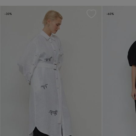
-30%
-60%