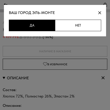
ВАШ ГОРОД
ЭЛЬ-МОНТЕ
Артикул:
350137.09312.0300N
Скопировать
ДА
НЕТ
Юбка-баллон из твила
8 997 РУБ.
4 499 РУБ.
(-50%)
НАЛИЧИЕ В МАГАЗИНЕ
В ИЗБРАННОЕ
ОПИСАНИЕ
Состав:
Хлопок 72%, Полиэстер 26%, Эластан 2%
Описание: