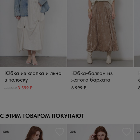
Юбка из хлопка и льна
Юбка-баллон из
в полоску
жатого бархата
6 999 Р.
8
3 599 Р.
8 997 Р.
С ЭТИМ ТОВАРОМ ПОКУПАЮТ
-50%
-30%
-3