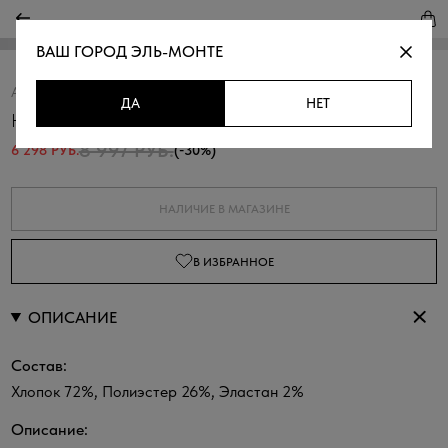
ВАШ ГОРОД
ЭЛЬ-МОНТЕ
Артикул:
350137.09312.3200N
Скопировать
ДА
НЕТ
Юбка-баллон из твила
8 997 РУБ.
6 298 РУБ.
(-30%)
НАЛИЧИЕ В МАГАЗИНЕ
В ИЗБРАННОЕ
ОПИСАНИЕ
Состав:
Хлопок 72%, Полиэстер 26%, Эластан 2%
Описание: