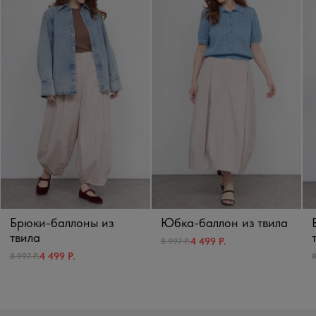
Брюки-баллоны из
Юбка-баллон из твила
твила
4 499 Р.
8 997 Р.
4 499 Р.
8 997 Р.
8