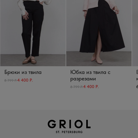
Брюки из твила
Юбка из твила с
разрезами
4 400 Р.
8 799 Р.
6
4 400 Р.
8 799 Р.