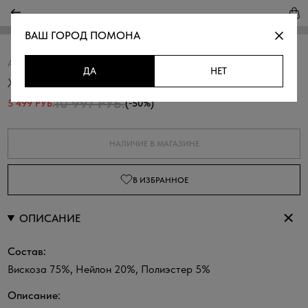
ВАШ ГОРОД
ПОМОНА
Артикул:
370093.03312.5800Q
Скопировать
ДА
НЕТ
Жакет оверсайз ажурный
10 997 РУБ.
5 499 РУБ.
(-50%)
НАЛИЧИЕ В МАГАЗИНЕ
В ИЗБРАННОЕ
ОПИСАНИЕ
Состав:
Вискоза 75%, Нейлон 20%, Полиэстер 5%
Описание: