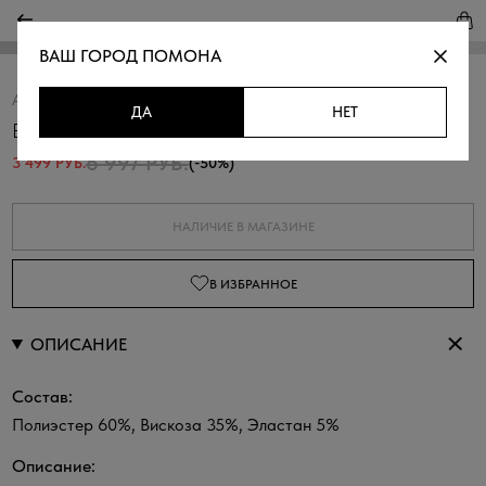
ВАШ ГОРОД
ПОМОНА
Артикул:
320224.09312.0700N
Скопировать
ДА
НЕТ
Брюки палаццо на резинке
6 997 РУБ.
3 499 РУБ.
(-50%)
НАЛИЧИЕ В МАГАЗИНЕ
В ИЗБРАННОЕ
ОПИСАНИЕ
Состав:
Полиэстер 60%, Вискоза 35%, Эластан 5%
Описание: