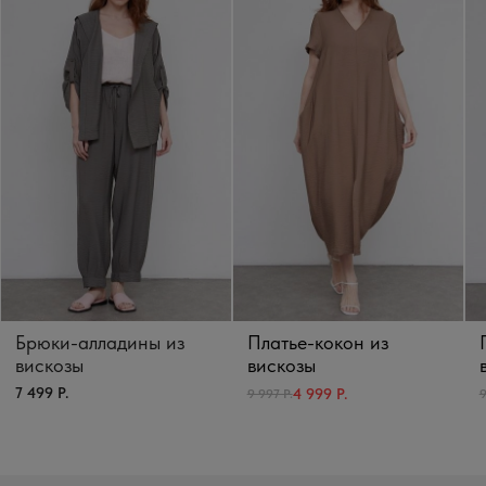
Брюки-алладины из
Платье-кокон из
вискозы
вискозы
7 499 Р.
4 999 Р.
9 997 Р.
9