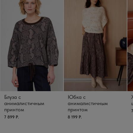
Блуза с
Юбка с
анималистичным
анималистичным
принтом
принтом
7
7 899 Р.
8 199 Р.