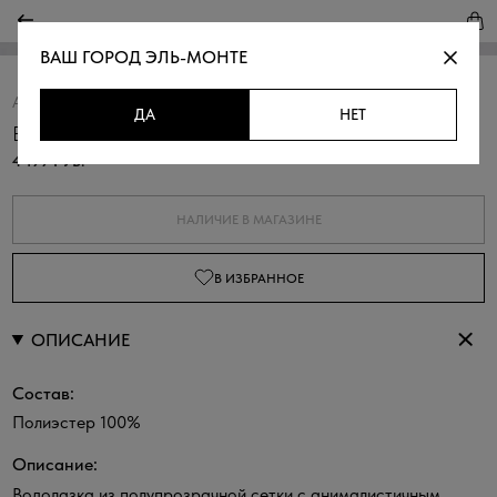
ВАШ ГОРОД
ЭЛЬ-МОНТЕ
Артикул:
311080.6_313.0110Y
Скопировать
ДА
НЕТ
Водолазка из сетки
4 199 РУБ.
НАЛИЧИЕ В МАГАЗИНЕ
В ИЗБРАННОЕ
ОПИСАНИЕ
Состав:
Полиэстер 100%
Описание:
Водолазка из полупрозрачной сетки с анималистичным