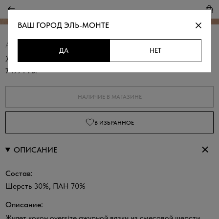
ВАШ ГОРОД
ЭЛЬ-МОНТЕ
Артикул:
380095.01303.0200N
Скопировать
ДА
НЕТ
Жилет ажурной вязки с шерстью
7 199 РУБ.
НАЛИЧИЕ В МАГАЗИНЕ
В ИЗБРАННОЕ
ОПИСАНИЕ
Состав:
Шерсть 30%, ПАН 70%
Описание:
Жилет кокон oversize ажурной вязки из смесовой шерсти.